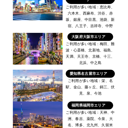
ご利用が多い地域：恵比寿、
六本木、西麻布、渋谷、赤
坂、銀座、中目黒、池袋、新
宿、八王子、吉祥寺、中野
大阪府大阪市エリア
ご利用が多い地域：梅田、難
波・心斎橋、北新地、福島、
天満、天王寺、京橋、十三、
北浜、中之島
愛知県名古屋市エリア
ご利用が多い地域：栄、名
駅、金山、藤ヶ丘、錦三、伏
見、泉、今池
福岡県福岡市エリア
ご利用が多い地域：天神、中
洲、春吉、薬院、今泉、大
名、博多、北九州、久留米