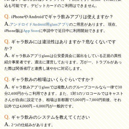
込も可能です。デビットカードのご利用はできません。
Q.
iPhoneやAndroidでギャラ飲みアプリは使えますか？
A.
アンドロイドAndroid用glassアプリ
のご用意があります。 現在、
iPhone版は
App Store
に申請中で近日中に利用開始できます。
Q.
ギャラ飲みには違法性はありますか？危なくないです
か？
A.
ギャラ飲みアプリglassは公安委員会に届出をしている正規の異性
紹介事業者です。適法に運営しております。万が一、トラブルがあっ
た際は関係省庁と連携し速やかに対応します。
Q.
ギャラ飲みの相場はいくらぐらいですか？
A.
ギャラ飲みアプリglassでは複数人のグループコールなら一律で30
分2,400円からご利用できます。また、1対1のソロコールではキャスト
さんが自由に設定でき、相場は首都圏で5,000円～7,000円前後、それ
以外では4,000円～6,000円が一般的です。
Q.
ギャラ飲みのシステムを教えてください
A.
2つの仕組みがあります。