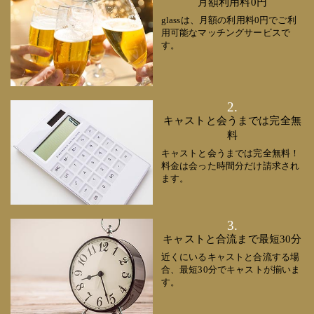
月額利用料0円
glassは、月額の利用料0円でご利
用可能なマッチングサービスで
す。
2.
キャストと会うまでは完全無
料
キャストと会うまでは完全無料！
料金は会った時間分だけ請求され
ます。
3.
キャストと合流まで最短30分
近くにいるキャストと合流する場
合、最短30分でキャストが揃いま
す。