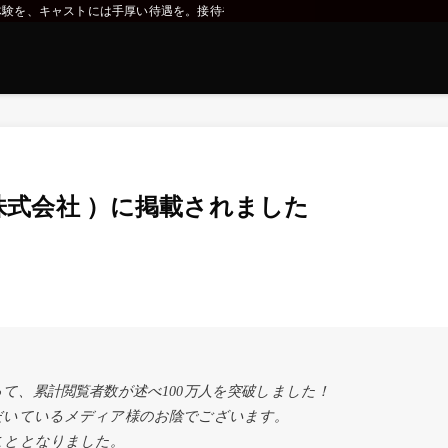
最高の体験を、キャストには手厚い待遇を。接待や飲み会へのコール、サシ飲みコー
プ株式会社 ）に掲載されました
を持って、累計閲覧者数が述べ100万人を突破しました！
だいているメディア様のお陰でございます。
こととなりました。