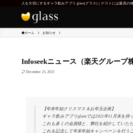
人を大切にするギャラ飲みアプリ glass(グラス)｜ゲストには
ホーム
お知らせ
Infoseekニュース（楽天グルー
December 23, 2021
【年末年始クリスマス＆お年玉企画】
ギャラ飲みアプリglassでは2021年11月末
これも多くの会員様と、弊社を紹介していた
これを記念して年末年始キャンペーンを行う