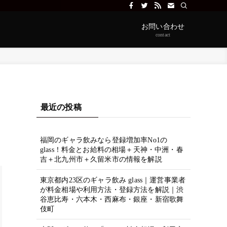
ルなどシーンに応じて。福岡・東京・大阪・名古屋・静岡・札幌に展開中
お問い合わせ
contact
最近の投稿
福岡のギャラ飲みなら登録増加率No1の
glass！料金とお給料の相場＋天神・中洲・春
吉＋北九州市＋久留米市の情報を解説
東京都内23区のギャラ飲み glass｜運営事業者
が料金相場や利用方法・登録方法を解説｜渋
谷恵比寿・六本木・西麻布・銀座・新宿歌舞
伎町