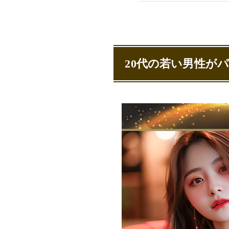
営業や勧誘目
ビジネスや投
怪しい撮影目
お手当なしの
若い男性と出会
20代の若い男性が
SugarDadd
ワクワクメー
Love&（ラブ
若いパパ活男子
パパ活をして
24歳のパパ活
パパ活大人の
30代のパパ活
パパ活アプリは