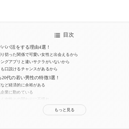
目次
がパパ活をする理由4選！
割り切った関係で可愛い女性と出会えるから
チングアプリと違いサクラがいないから
ても口説けるチャンスがあるから
20代の若い男性の特徴3選！
家など経済的に余裕がある
気企業に勤めている
なく女性との関わりに不慣れ
活男子のお手当相場
もっと見る
若い男性とやり取りする際の注意点
やメッセージが怪しい・違和感がある男性は避ける