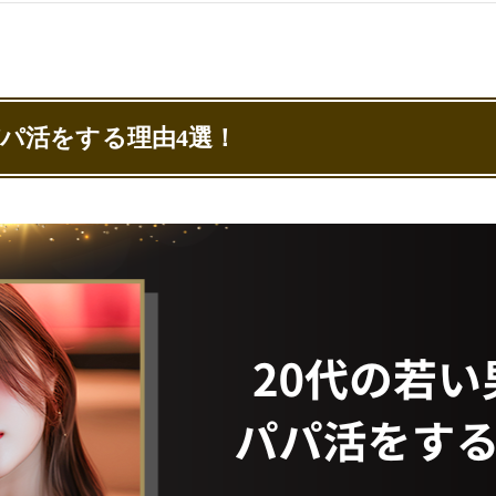
的の可能性を疑う
資話を持ち出してくる相手には注意する
的や盗撮リスクでないか疑う
ヤリモク男子でないか疑う
えるパパ活アプリ3選！
パパ活をする理由4選！
y（シュガーダディ）
ル
アン）
についてよくある質問
いい年齢は？
の相場はいくらですか？
関係いくら？
の相場は？
若い男性とも出会える！