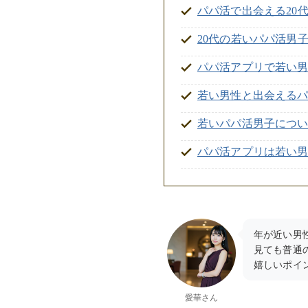
パパ活で出会える20
20代の若いパパ活男
パパ活アプリで若い
若い男性と出会えるパ
若いパパ活男子につ
パパ活アプリは若い
年が近い男
見ても普通
嬉しいポイ
愛華さん