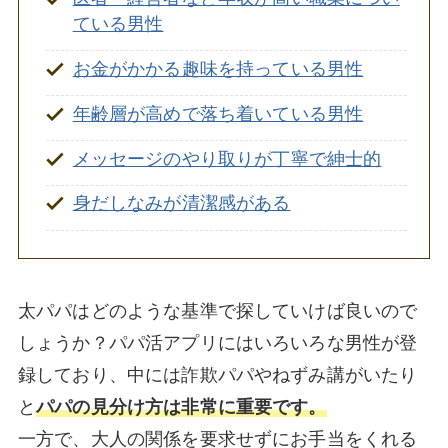
をアピールする
ている男性
夢や目標を積極的に共有して自分のファンに
なってもらう
お金がかかる趣味を持っている男性
太パパを見つけてパパ活を成功させよう！
年齢層が高めで落ち着いている男性
メッセージのやり取りが丁寧で紳士的
身だしなみが清潔感がある
太パパはどのような基準で探していけば良いので
しょうか？パパ活アプリにはいろいろな男性が登
録しており、中には詐欺パパやねずみ講がいたり
と
パパの見分け方は非常に重要です。
一方で、大人の関係を要求せずにお手当をくれる