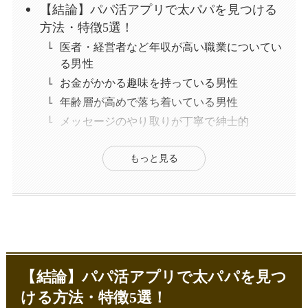
【結論】パパ活アプリで太パパを見つける
方法・特徴5選！
医者・経営者など年収が高い職業についてい
る男性
お金がかかる趣味を持っている男性
年齢層が高めで落ち着いている男性
メッセージのやり取りが丁寧で紳士的
身だしなみが清潔感がある
もっと見る
太パパとは？細パパとの違いも紹介
太パパとは相場以上のお手当をくれる男性の
こと
太パパのお手当相場はどのくらい？
細パパとの違い
太パパに出会えるパパ活アプリを3つ紹
【結論】パパ活アプリで太パパを見つ
介！
ける方法・特徴5選！
SugarDaddy（シュガーダディ）