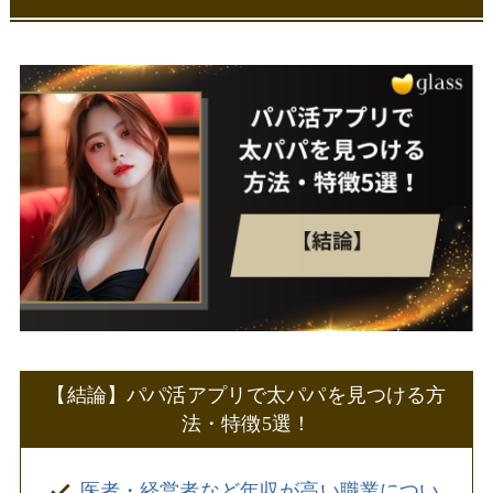
ワクワクメール
Love&（ラブアン）
パパ活アプリで太パパに気に入られるコツ
5選
オリジナルのメッセージで他の女性と差をつ
ける
自然な距離感でお金目当てを匂わせない
最低限のマナーと常識を押さえる
会話を盛り上げる知識や「聞き上手」な姿勢
を意識する
自分磨きで余裕のある雰囲気を出す
パパ活アプリで細パパを太パパに育てる方
法
【結論】パパ活アプリで太パパを見つける方
大人の関係を持たない！じっくり信頼を深め
法・特徴5選！
る
マナーや常識を身につけて居心地の良い女性
医者・経営者など年収が高い職業につい