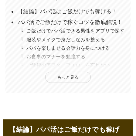
【結論】パパ活はご飯だけでも稼げる！
パパ活でご飯だけで稼ぐコツを徹底解説！
ご飯だけでパパ活できる男性をアプリで探す
服装やメイクで身だしなみを整える
パパを楽しませる会話力を身につける
お食事のマナーを勉強する
ご飯後のアフターフォローを忘れない
ご飯だけのパパ活で稼げる相場・所要時間
もっと見る
はどのくらい？
食事のみのデートで稼げるお手当相場
食事のみのデートの所要時間
【必見】ご飯だけのパパ活でも稼げる女性
の特徴3選
清楚な雰囲気がある若い女性
【結論】パパ活はご飯だけでも稼げ