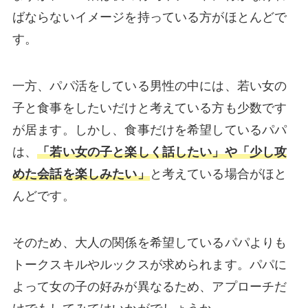
SugarDaddy（シュガーダディ）
ばならないイメージを持っている方がほとんどで
ワクワクメール
す。
Love&（ラブアン）
パパ活でご飯だけで稼ぐ流れ
一方、パパ活をしている男性の中には、若い女の
Step1：アプリのダウンロード
STEP2：アカウントの作成
子と食事をしたいだけと考えている方も少数です
Step3：プロフィール設定
が居ます。しかし、食事だけを希望しているパパ
STEP4：初期設定
は、
「若い女の子と楽しく話したい」や「少し攻
STEP5：アプリ利用開始
めた会話を楽しみたい」
と考えている場合がほと
パパ活でご飯だけで稼ぐ際の注意点
んどです。
お手当は食事開始時にきちんと受け取る
大人を提案されてもしっかり断る
そのため、大人の関係を希望しているパパよりも
プライバシー保護のため個人情報は伏せてお
く
トークスキルやルックスが求められます。パパに
パパ活でご飯だけで稼ぐ場合によくある質
よって女の子の好みが異なるため、アプローチだ
問