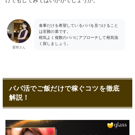
けでもしてみてはいかがでしょうか。
パパ活で食事のみの相場は？
パパ活アプリで最強なのは？
マッチングアプリでご飯だけデートが続くの
食事だけを希望しているパパを見つけること
はなぜ？
は至難の業です。
根気よく複数のパパにアプローチして根気強
パパ活アプリはどこでOKですか？
く探しましょう。
愛華さん
【まとめ】パパ活はご飯だけでも十分稼げ
る！
パパ活でご飯だけで稼ぐコツを徹底
解説！