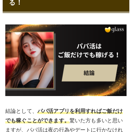
親しみやすく心地よい時間を過ごせる女性
る！
上品で知的な魅力を持つ女性
ご飯だけでパパ活できる男性の特徴3選
社会的成功を収めた余裕ある男性
食事を共にする純粋な交流を望む男性
プライバシーを大切にする60代以上の高齢男
性
パパ活アプリでご飯だけでも会ってくれる
男性を探すコツ
月額料金高め・審査厳格なパパ活アプリを利
用する
「食事のみ」をプロフィールで明確に伝える
キーワード検索で「食事重視」のパパに的を
絞る
結論として、
パパ活アプリを利用すればご飯だけ
会う前に交流スタイルの確認をする
でも稼ぐことができます。
驚いた方も多いと思い
ご飯だけで稼げるパパ活アプリ3選！
ますが、パパ活は夜の行為やデートに行かなけれ