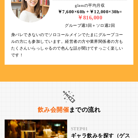
glassの平均月収
￥7,600×60h +￥12,000×30h=
￥816,000
グループ週3回＋ソロ週2回
身バレできないのでソロコールメインでたまにグループコー
ルの方にも参加しています。経営者の方や業界関係者の方も
たくさんいらっしゃるので色んな話が聞けてすっごく楽しい
です！
飲み会開催
までの流れ
STEP01
ギャラ飲みを探す（ゲス