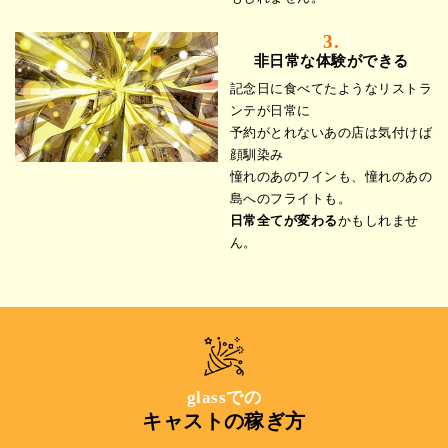
3.
非日常な体験ができる
記念日に食べてたようなリストラ
ンテが日常に
予約がとれないあの店は気付けば
顔馴染み
憧れのあのワインも、憧れのあの
島へのフライトも。
日常全てが変わる
かもしれませ
ん。
glassでの
キャストの稼ぎ方