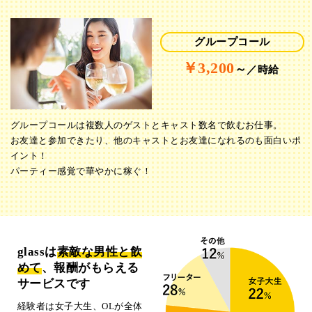
グループコール
￥3,200
～
／時給
グループコールは複数人のゲストとキャスト数名で飲むお仕事。
お友達と参加できたり、他のキャストとお友達になれるのも面白いポ
イント！
パーティー感覚で華やかに稼ぐ！
glassは
素敵な男性と飲
めて
、報酬がもらえる
サービスです
経験者は女子大生、OLが全体