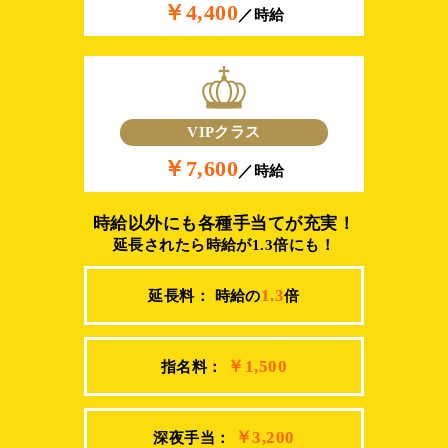
￥4,400
／時給
VIPクラス
￥7,600
／時給
時給以外にも各種手当てが充実！
延長されたら時給が1.3倍にも！
1.3
延長料： 時給の
倍
￥1,500
指名料：
￥3,200
深夜手当：