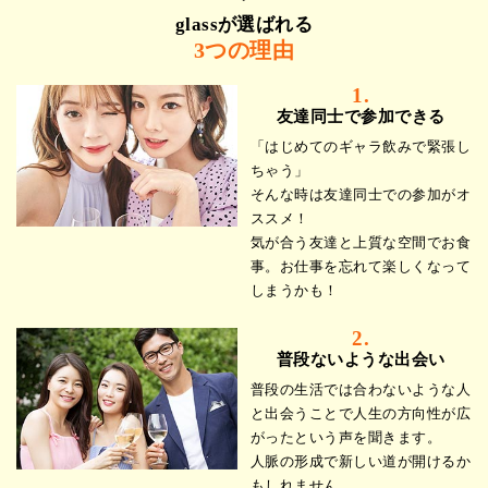
glassが選ばれる
3つの理由
1.
友達同士で参加できる
「はじめてのギャラ飲みで緊張し
ちゃう」
そんな時は友達同士での参加がオ
ススメ！
気が合う友達と上質な空間でお食
事。お仕事を忘れて楽しくなって
しまうかも！
2.
普段ないような出会い
普段の生活では合わないような人
と出会うことで人生の方向性が広
がったという声を聞きます。
人脈の形成で新しい道が開けるか
もしれません。