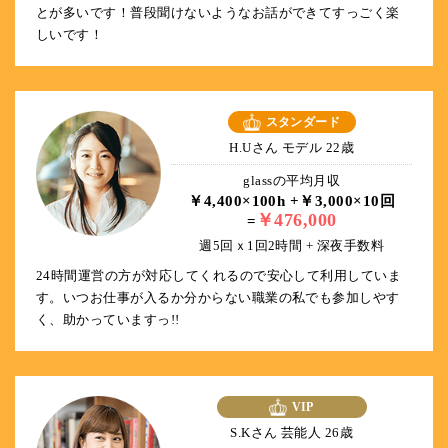
とが多いです！普段聞けないようなお話ができてすっごく楽
しいです！
スタンダード
H.Uさん モデル 22歳
glassの平均月収
￥4,400×100h +￥3,000×10回
￥476,000
=
週5回ｘ1回2時間 + 深夜手数料
24時間運営の方が対応してくれるので安心して利用していま
す。いつお仕事が入るか分からない職業の私でも参加しやす
く、助かっていますっ!!
VIP
S.Kさん 芸能人 26歳