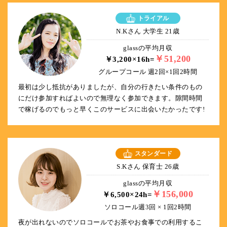
トライアル
N.Kさん 大学生 21歳
glassの平均月収
￥51,200
￥3,200×16h=
グループコール 週2回×1回2時間
最初は少し抵抗がありましたが、自分の行きたい条件のもの
にだけ参加すればよいので無理なく参加できます。隙間時間
で稼げるのでもっと早くこのサービスに出会いたかったです!
スタンダード
S.Kさん 保育士 26歳
glassの平均月収
￥156,000
￥6,500×24h=
ソロコール週3回 × 1回2時間
夜が出れないのでソロコールでお茶やお食事での利用するこ