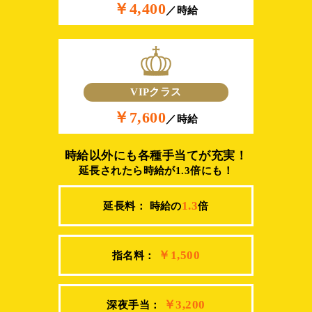
￥4,400
／時給
VIPクラス
￥7,600
／時給
時給以外にも各種手当てが充実！
延長されたら時給が1.3倍にも！
1.3
延長料： 時給の
倍
￥1,500
指名料：
￥3,200
深夜手当：