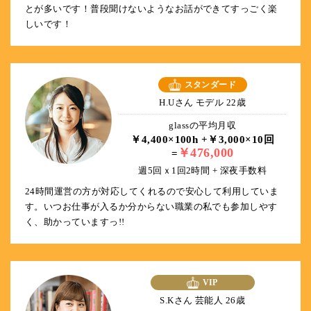
とが多いです！普段聞けないようなお話ができてすっごく楽
しいです！
スタンダード
H.Uさん モデル 22歳
glassの平均月収
￥4,400×100h +￥3,000×10回
￥476,000
=
週5回ｘ1回2時間 + 深夜手数料
24時間運営の方が対応してくれるので安心して利用していま
す。いつお仕事が入るか分からない職業の私でも参加しやす
く、助かっていますっ!!
VIP
S.Kさん 芸能人 26歳