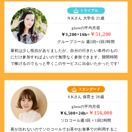
トライアル
N.Kさん 大学生 21歳
glassの平均月収
￥51,200
￥3,200×16h=
グループコール 週2回×1回2時間
最初は少し抵抗がありましたが、自分の行きたい条件のもの
にだけ参加すればよいので無理なく参加できます。隙間時間
で稼げるのでもっと早くこのサービスに出会いたかったです!
スタンダード
S.Kさん 保育士 26歳
glassの平均月収
￥156,000
￥6,500×24h=
ソロコール週3回 × 1回2時間
夜が出れないのでソロコールでお茶やお食事での利用するこ