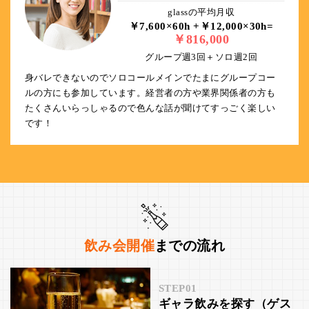
glassの平均月収
￥7,600×60h +￥12,000×30h=
￥816,000
グループ週3回＋ソロ週2回
身バレできないのでソロコールメインでたまにグループコー
ルの方にも参加しています。経営者の方や業界関係者の方も
たくさんいらっしゃるので色んな話が聞けてすっごく楽しい
です！
飲み会開催
までの流れ
STEP01
ギャラ飲みを探す（ゲス