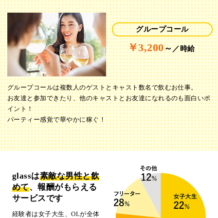
グループコール
￥3,200
～
／時給
グループコールは複数人のゲストとキャスト数名で飲むお仕事。
お友達と参加できたり、他のキャストとお友達になれるのも面白いポ
イント！
パーティー感覚で華やかに稼ぐ！
glassは
素敵な男性と飲
めて
、報酬がもらえる
サービスです
経験者は女子大生、OLが全体