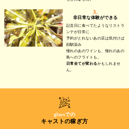
3.
非日常な体験ができる
記念日に食べてたようなリストラ
ンテが日常に
予約がとれないあの店は気付けば
顔馴染み
憧れのあのワインも、憧れのあの
島へのフライトも。
日常全てが変わる
かもしれませ
ん。
glassでの
キャストの稼ぎ方