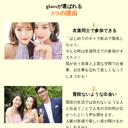
glassが選ばれる
3つの理由
1.
友達同士で参加できる
「はじめてのギャラ飲みで緊張し
ちゃう」
そんな時は友達同士での参加がオ
ススメ！
気が合う友達と上質な空間でお食
事。お仕事を忘れて楽しくなって
しまうかも！
2.
普段ないような出会い
普段の生活では合わないような人
と出会うことで人生の方向性が広
がったという声を聞きます。
人脈の形成で新しい道が開けるか
もしれません。